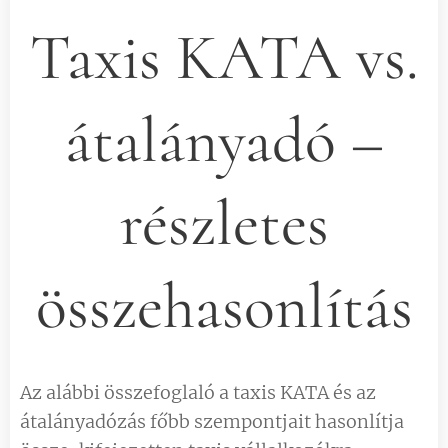
Taxis KATA vs.
átalányadó –
részletes
összehasonlítás
Az alábbi összefoglaló a taxis KATA és az
átalányadózás főbb szempontjait hasonlítja