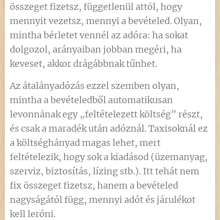
összeget fizetsz, függetlenül attól, hogy
mennyit vezetsz, mennyi a bevételed. Olyan,
mintha bérletet vennél az adóra: ha sokat
dolgozol, arányaiban jobban megéri, ha
keveset, akkor drágábbnak tűnhet.
Az átalányadózás ezzel szemben olyan,
mintha a bevételedből automatikusan
levonnának egy „feltételezett költség” részt,
és csak a maradék után adóznál. Taxisoknál ez
a költséghányad magas lehet, mert
feltételezik, hogy sok a kiadásod (üzemanyag,
szerviz, biztosítás, lízing stb.). Itt tehát nem
fix összeget fizetsz, hanem a bevételed
nagyságától függ, mennyi adót és járulékot
kell leróni.