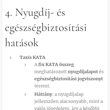
4. Nyugdíj- és
egészségbiztosítási
hatások
Taxis KATA
A
fix KATA összeg
meghatározott
nyugdíjalapot
és
egészségbiztosítási jogviszonyt
teremt.
Hátrány
: a nyugdíjalap
jellemzően alacsonyabb, mint a
valós jövedelem, így a későbbi