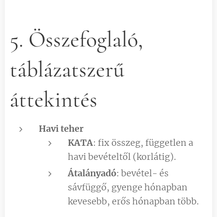
5. Összefoglaló,
táblázatszerű
áttekintés
Havi teher
KATA
: fix összeg, független a
havi bevételtől (korlátig).
Átalányadó
: bevétel- és
sávfüggő, gyenge hónapban
kevesebb, erős hónapban több.