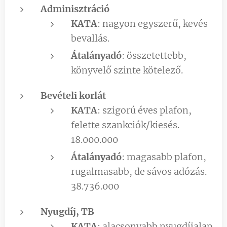
Adminisztráció
KATA
: nagyon egyszerű, kevés
bevallás.
Átalányadó
: összetettebb,
könyvelő szinte kötelező.
Bevételi korlát
KATA
: szigorú éves plafon,
felette szankciók/kiesés.
18.000.000
Átalányadó
: magasabb plafon,
rugalmasabb, de sávos adózás.
38.736.000
Nyugdíj, TB
KATA
: alacsonyabb nyugdíjalap,