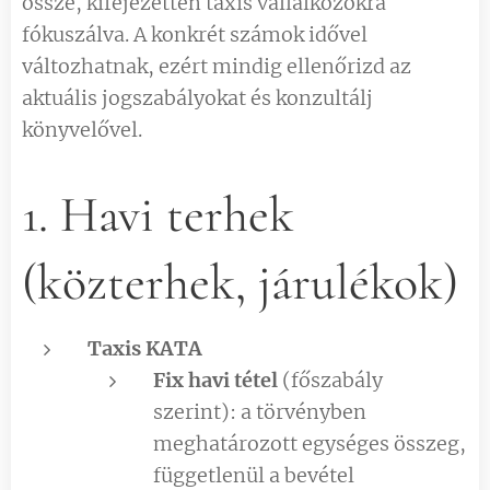
össze, kifejezetten taxis vállalkozókra
fókuszálva. A konkrét számok idővel
változhatnak, ezért mindig ellenőrizd az
aktuális jogszabályokat és konzultálj
könyvelővel.
1. Havi terhek
(közterhek, járulékok)
Taxis KATA
Fix havi tétel
(főszabály
szerint): a törvényben
meghatározott egységes összeg,
függetlenül a bevétel