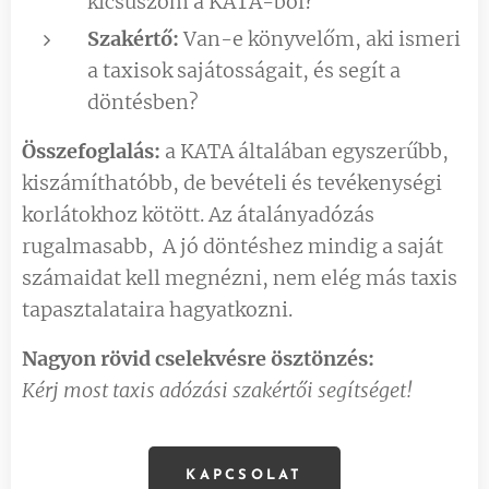
kicsúszom a KATA-ból?
Szakértő:
Van-e könyvelőm, aki ismeri
a taxisok sajátosságait, és segít a
döntésben?
Összefoglalás:
a KATA általában egyszerűbb,
kiszámíthatóbb, de bevételi és tevékenységi
korlátokhoz kötött. Az átalányadózás
rugalmasabb, A jó döntéshez mindig a saját
számaidat kell megnézni, nem elég más taxis
tapasztalataira hagyatkozni.
Nagyon rövid cselekvésre ösztönzés:
Kérj most taxis adózási szakértői segítséget!
KAPCSOLAT