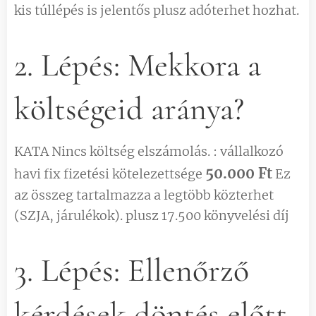
kis túllépés is jelentős plusz adóterhet hozhat.
2. Lépés: Mekkora a
költségeid aránya?
KATA Nincs költség elszámolás. : vállalkozó
50.000 Ft
havi fix fizetési kötelezettsége
Ez
az összeg tartalmazza a legtöbb közterhet
(SZJA, járulékok). plusz 17.500 könyvelési díj
3. Lépés: Ellenőrző
kérdések döntés előtt