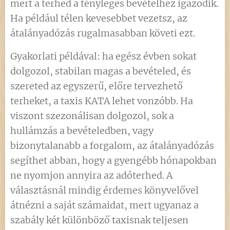
mert a terhed a tényleges bevételhez igazodik.
Ha például télen kevesebbet vezetsz, az
átalányadózás rugalmasabban követi ezt.
Gyakorlati példával: ha egész évben sokat
dolgozol, stabilan magas a bevételed, és
szereted az egyszerű, előre tervezhető
terheket, a taxis KATA lehet vonzóbb. Ha
viszont szezonálisan dolgozol, sok a
hullámzás a bevételedben, vagy
bizonytalanabb a forgalom, az átalányadózás
segíthet abban, hogy a gyengébb hónapokban
ne nyomjon annyira az adóterhed. A
választásnál mindig érdemes könyvelővel
átnézni a saját számaidat, mert ugyanaz a
szabály két különböző taxisnak teljesen