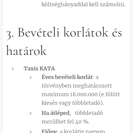
költséghányaddal kell számolni.
3. Bevételi korlátok és
határok
Taxis KATA
Éves bevételi korlát
: a
törvényben meghatározott
maximum 18.000.000 (e fölött
kiesés vagy többletadó).
Ha átléped
, többletadó
merülhet fel 40 %.
Előny
: a korlátig nagyon