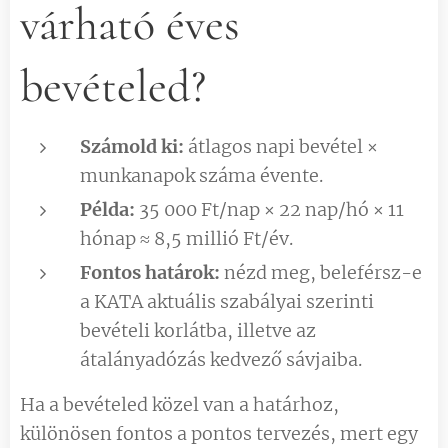
várható éves
bevételed?
Számold ki:
átlagos napi bevétel ×
munkanapok száma évente.
Példa:
35 000 Ft/nap × 22 nap/hó × 11
hónap ≈ 8,5 millió Ft/év.
Fontos határok:
nézd meg, beleférsz-e
a KATA aktuális szabályai szerinti
bevételi korlátba, illetve az
átalányadózás kedvező sávjaiba.
Ha a bevételed közel van a határhoz,
különösen fontos a pontos tervezés, mert egy