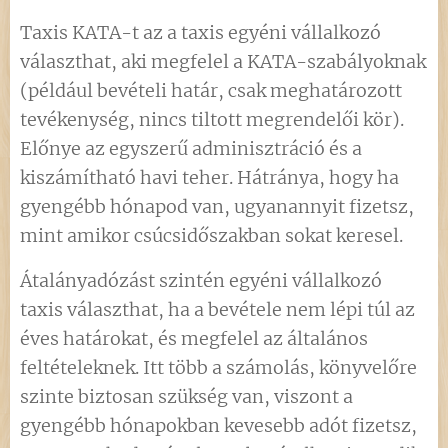
Taxis KATA-t az a taxis egyéni vállalkozó
választhat, aki megfelel a KATA-szabályoknak
(például bevételi határ, csak meghatározott
tevékenység, nincs tiltott megrendelői kör).
Előnye az egyszerű adminisztráció és a
kiszámítható havi teher. Hátránya, hogy ha
gyengébb hónapod van, ugyanannyit fizetsz,
mint amikor csúcsidőszakban sokat keresel.
Átalányadózást szintén egyéni vállalkozó
taxis választhat, ha a bevétele nem lépi túl az
éves határokat, és megfelel az általános
feltételeknek. Itt több a számolás, könyvelőre
szinte biztosan szükség van, viszont a
gyengébb hónapokban kevesebb adót fizetsz,