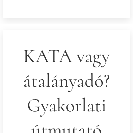
KATA vagy
átalányadó?
Gyakorlati
útmutató