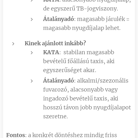
de egyszerű TB-jogviszony.
Átalányadó
: magasabb járulék =
magasabb nyugdíjalap lehet.
Kinek ajánlott inkább?
KATA
: stabilan magasabb
bevételű főállású taxis, aki
egyszerűséget akar.
Átalányadó
: alkalmi/szezonális
fuvarozó, alacsonyabb vagy
ingadozó bevételű taxis, aki
hosszú távon jobb nyugdíjalapot
szeretne.
Fontos
: a konkrét döntéshez mindig friss