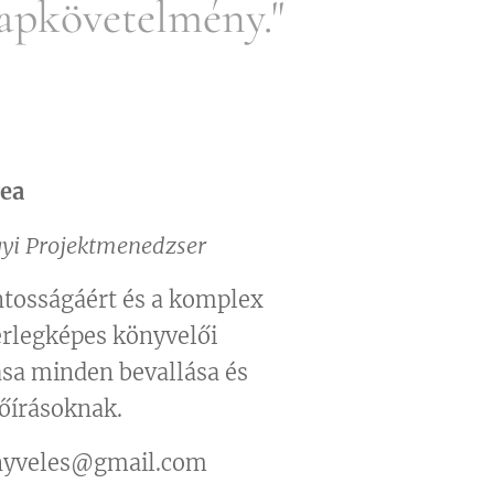
apkövetelmény."
rea
yi Projektmenedzser
ntosságáért és a komplex
érlegképes könyvelői
ása minden bevallása és
őírásoknak.
nyveles@gmail.com