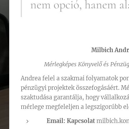
nem opció, hanem al
Milbich And
Mérlegképes Könyvelő és Pénzüg
Andrea felel a szakmai folyamatok po
pénzügyi projektek összefogásáért. M
szaktudása garantálja, hogy vállalkoz
mérlege megfeleljen a legszigorúbb el
📧
Email: Kapcsolat
milbich.ko