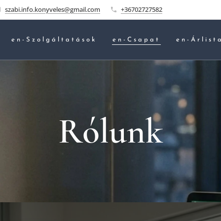
szabi.info.konyveles@gmail.com
+36702727582
en-Szolgáltatások
en-Csapat
en-Árlist
Rólunk