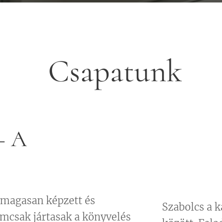
Csapatunk
– A
 magasan képzett és
Szabolcs a k
emcsak jártasak a könyvelés