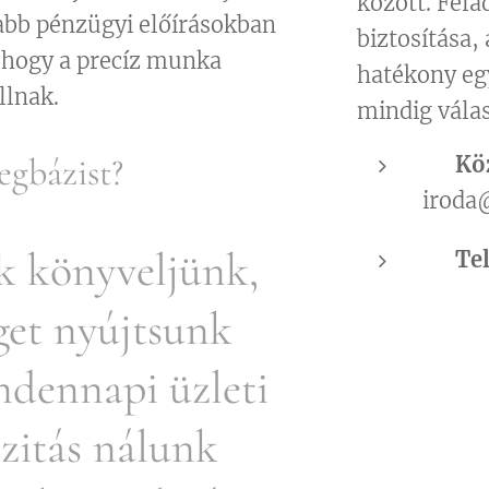
között. Fel
abb pénzügyi előírásokban
biztosítása,
 hogy a precíz munka
hatékony eg
llnak.
mindig válas
egbázist?
📧
Kö
iroda
k könyveljünk,
📞
Te
get nyújtsunk
ndennapi üzleti
zitás nálunk