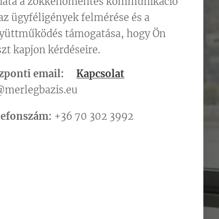
adata a zökkenőmentes kommunikáció
 az ügyféligények felmérése és a
yüttműködés támogatása, hogy Ön
zt kapjon kérdéseire.
zponti email:
Kapcsolat
@merlegbazis.eu
lefonszám:
+36 70 302 3992