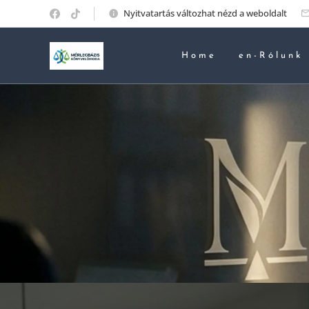
Nyitvatartás változhat nézd a weboldalt
Home
en-Rólunk