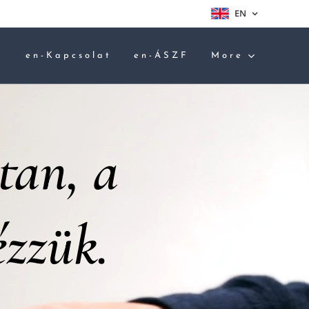
EN
a
en-Kapcsolat
en-ÁSZF
More
tan, a
zzük.