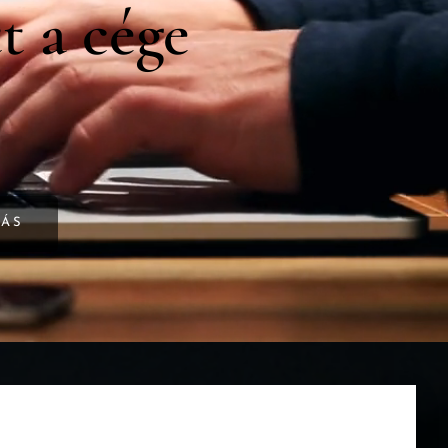
t a cége
LÁS