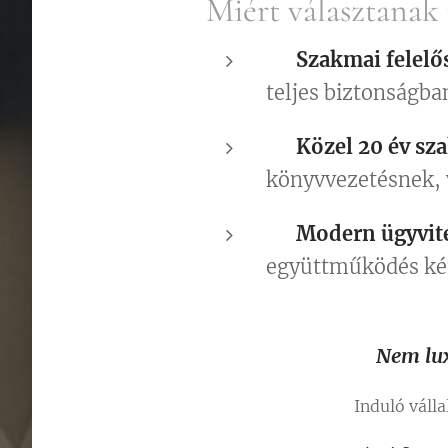
Miért választanak 
🛡️
Szakmai felelő
teljes biztonságba
✅
Közel 20
év sza
könyvvezetésnek, v
📱
Modern ügyvite
együttműködés kén
Nem lux
Induló váll