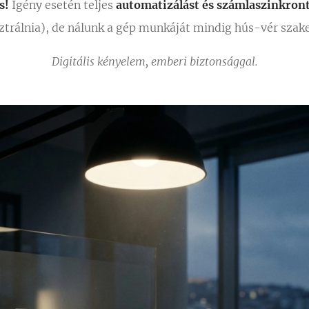
s!
Igény esetén teljes
automatizálást és számlaszinkron
ztrálnia), de nálunk a gép munkáját mindig hús-vér szak
Digitális kényelem, emberi biztonsággal.