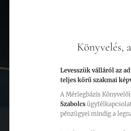
🛡️ Könyvelés, 
Levesszük válláról az ad
teljes körű szakmai képv
A Mérlegbázis Könyvelői
Szabolcs
ügyfélkapcsolat
pénzügyei mindig a legn