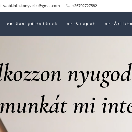
szabi.info.konyveles@gmail.com
+36702727582
en-Szolgáltatások
en-Csapat
en-Árlist
lkozzon nyugod
rmunkát mi inté