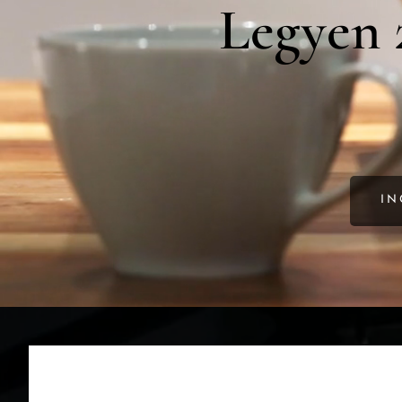
Legyen 
IN