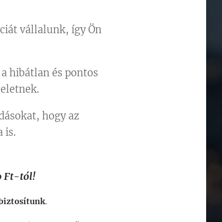
át vállalunk, így Ön
a hibátlan és pontos
eletnek.
dásokat, hogy az
is.
 Ft-tól!
biztosítunk
.