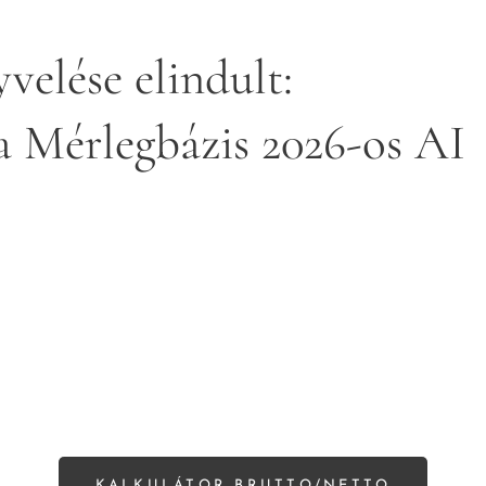
velése elindult:
 Mérlegbázis 2026-os AI
KALKULÁTOR BRUTTO/NETTO