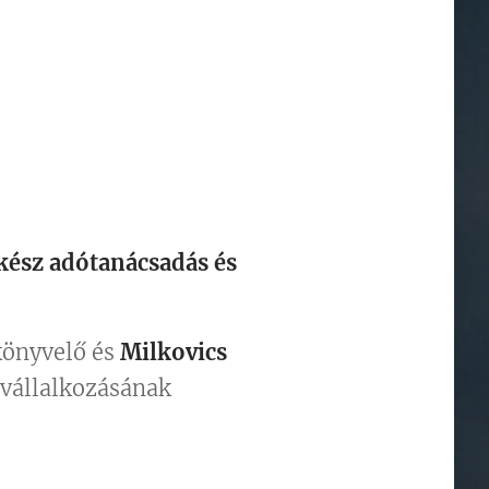
akész adótanácsadás és
önyvelő és
Milkovics
 vállalkozásának