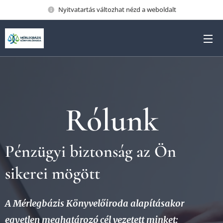
Nyitvatartás változhat nézd a weboldalt
Rólunk
Pénzügyi biztonság az Ön
sikerei mögött
A Mérlegbázis Könyvelőiroda alapításakor
egyetlen meghatározó cél vezetett minket: