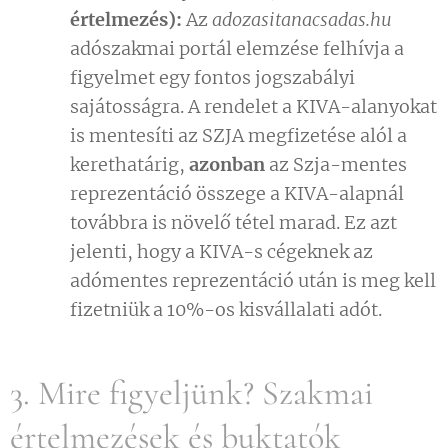
értelmezés):
Az
adozasitanacsadas.hu
adószakmai portál elemzése felhívja a
figyelmet egy fontos jogszabályi
sajátosságra. A rendelet a KIVA-alanyokat
is mentesíti az SZJA megfizetése alól a
kerethatárig,
azonban
az Szja-mentes
reprezentáció összege a KIVA-alapnál
továbbra is növelő tétel marad. Ez azt
jelenti, hogy a KIVA-s cégeknek az
adómentes reprezentáció után is meg kell
fizetniük a 10%-os kisvállalati adót.
3. Mire figyeljünk? Szakmai
értelmezések és buktatók