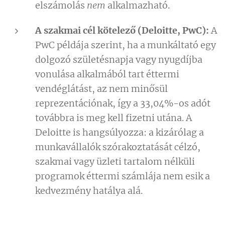
elszámolás
nem
alkalmazható.
A szakmai cél kötelező (Deloitte, PwC):
A
PwC példája szerint, ha a munkáltató egy
dolgozó születésnapja vagy nyugdíjba
vonulása alkalmából tart éttermi
vendéglátást, az nem minősül
reprezentációnak, így a 33,04%-os adót
továbbra is meg kell fizetni utána. A
Deloitte is hangsúlyozza: a kizárólag a
munkavállalók szórakoztatását célzó,
szakmai vagy üzleti tartalom nélküli
programok éttermi számlája nem esik a
kedvezmény hatálya alá.