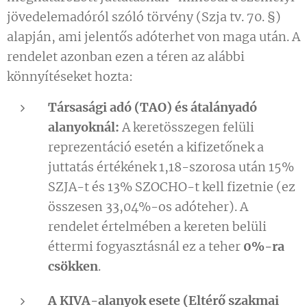
jövedelemadóról szóló törvény (Szja tv. 70. §)
alapján, ami jelentős adóterhet von maga után. A
rendelet azonban ezen a téren az alábbi
könnyítéseket hozta:
Társasági adó (TAO) és átalányadó
alanyoknál:
A keretösszegen felüli
reprezentáció esetén a kifizetőnek a
juttatás értékének 1,18-szorosa után 15%
SZJA-t és 13% SZOCHO-t kell fizetnie (ez
összesen 33,04%-os adóteher). A
rendelet értelmében a kereten belüli
éttermi fogyasztásnál ez a teher
0%-ra
csökken
.
A KIVA-alanyok esete (Eltérő szakmai