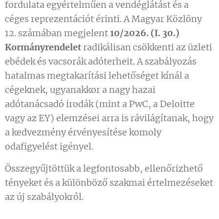
fordulata egyértelműen a vendéglátást és a
céges reprezentációt érinti. A Magyar Közlöny
12. számában megjelent
10/2026. (I. 30.)
Kormányrendelet
radikálisan csökkenti az üzleti
ebédek és vacsorák adóterheit. A szabályozás
hatalmas megtakarítási lehetőséget kínál a
cégeknek, ugyanakkor a nagy hazai
adótanácsadó irodák (mint a PwC, a Deloitte
vagy az EY) elemzései arra is rávilágítanak, hogy
a kedvezmény érvényesítése komoly
odafigyelést igényel.
Összegyűjtöttük a legfontosabb, ellenőrizhető
tényeket és a különböző szakmai értelmezéseket
az új szabályokról.