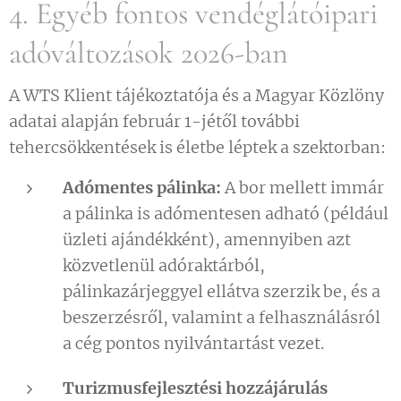
4. Egyéb fontos vendéglátóipari
adóváltozások 2026-ban
A WTS Klient tájékoztatója és a Magyar Közlöny
adatai alapján február 1-jétől további
tehercsökkentések is életbe léptek a szektorban:
Adómentes pálinka:
A bor mellett immár
a pálinka is adómentesen adható (például
üzleti ajándékként), amennyiben azt
közvetlenül adóraktárból,
pálinkazárjeggyel ellátva szerzik be, és a
beszerzésről, valamint a felhasználásról
a cég pontos nyilvántartást vezet.
Turizmusfejlesztési hozzájárulás