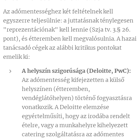
Az adómentességhez két feltételnek kell
egyszerre teljesülnie: a juttatásnak ténylegesen
"reprezentációnak" kell lennie (Szja tv. 3.§ 26.
pont), és étteremben kell megvalósulnia. A hazai
tanácsadó cégek az alábbi kritikus pontokat
emelik ki:
A helyszín szigorúsága (Deloitte, PwC):
Az adómentesség kifejezetten a külső
helyszínen (étteremben,
vendéglátóhelyen) történő fogyasztásra
vonatkozik. A Deloitte elemzése
egyértelműsíti, hogy az irodába rendelt
ételre, vagy a munkahelyre kihelyezett
catering szolgáltatásra az adómentes