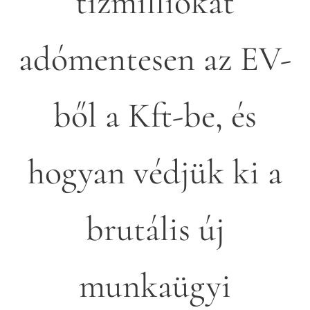
tízmilliókat
adómentesen az EV-
ből a Kft-be, és
hogyan védjük ki a
brutális új
munkaügyi